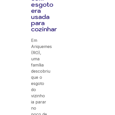
esgoto
era
usada
para
cozinhar
Em
Ariquemes
(RO),
uma
família
descobriu
que o
esgoto
do
vizinho
ia parar
no
poço de