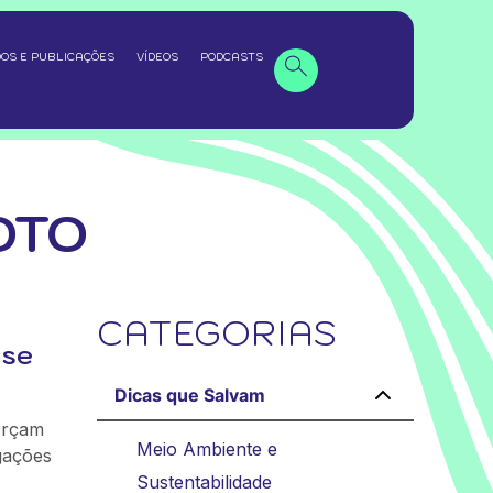
OS E PUBLICAÇÕES
VÍDEOS
PODCASTS
OTO
CATEGORIAS
 se
Dicas que Salvam
orçam
Meio Ambiente e
igações
Sustentabilidade