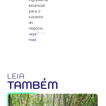
essencial
para o
sucesso
do
negócio.
veja
mais
LEIA
TAMBÉM