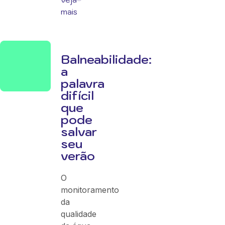
mais
Balneabilidade:
a
palavra
difícil
que
pode
salvar
seu
verão
O
monitoramento
da
qualidade