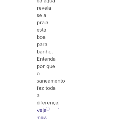
da água
revela
se a
praia
está
boa
para
banho.
Entenda
por que
o
saneamento
faz toda
a
diferença.
veja
mais