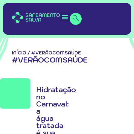
INÍCIO
/
#VERÃOCOMSAÚDE
#VERÃOCOMSAÚDE
Hidratação
no
Carnaval:
a
água
tratada
é sua