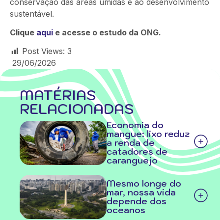
conservação das áreas úmidas e ao desenvolvimento
sustentável.
Clique
aqui
e acesse o estudo da ONG.
Post Views:
3
29/06/2026
MATÉRIAS
RELACIONADAS
Economia do
mangue: lixo reduz
a renda de
catadores de
caranguejo
Mesmo longe do
mar, nossa vida
depende dos
oceanos