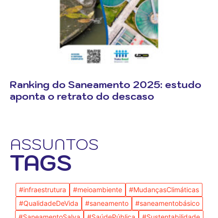
Ranking do Saneamento 2025: estudo
aponta o retrato do descaso
ASSUNTOS
TAGS
#infraestrutura
#meioambiente
#MudançasClimáticas
#QualidadeDeVida
#saneamento
#saneamentobásico
#SaneamentoSalva
#SaúdePública
#Sustentabilidade