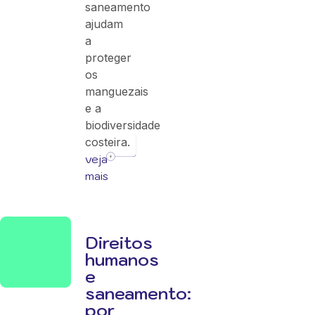
saneamento
ajudam
a
proteger
os
manguezais
e a
biodiversidade
costeira.
veja
mais
Direitos
humanos
e
saneamento:
por