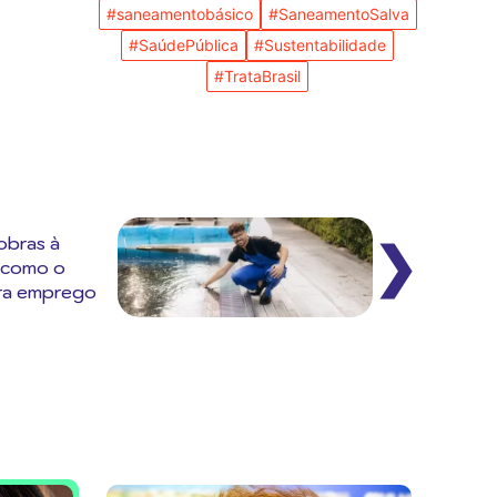
#saneamentobásico
#SaneamentoSalva
#SaúdePública
#Sustentabilidade
#TrataBrasil
obras à
❯
: como o
ra emprego