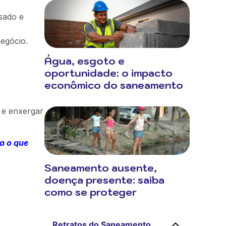
sado e
negócio.
Água, esgoto e
oportunidade: o impacto
econômico do saneamento
a e enxergar
a o que
Saneamento ausente,
doença presente: saiba
como se proteger
Retratos do Saneamento