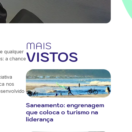
MAIS
VISTOS
de qualquer
s: a chance
iativa
ica nos
esenvolvido
Saneamento: engrenagem
que coloca o turismo na
liderança