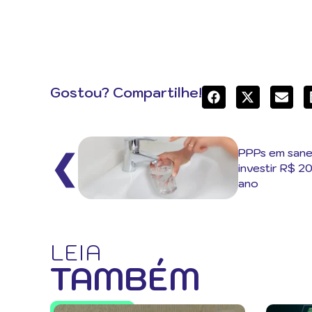
Gostou? Compartilhe!
PPPs em san
❮
investir R$ 2
ano
LEIA
TAMBÉM