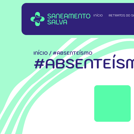
INÍCIO
RETRATOS DO 
INÍCIO
/
#ABSENTEÍSMO
#ABSENTEÍS