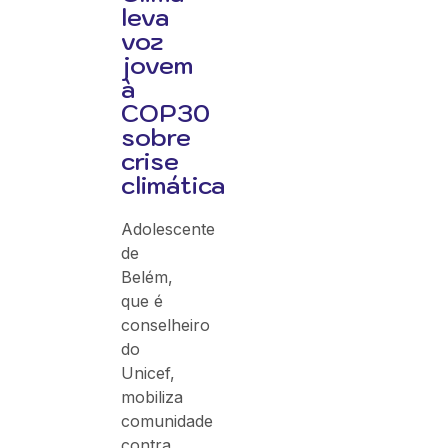
leva
voz
jovem
à
COP30
sobre
crise
climática
Adolescente
de
Belém,
que é
conselheiro
do
Unicef,
mobiliza
comunidade
contra