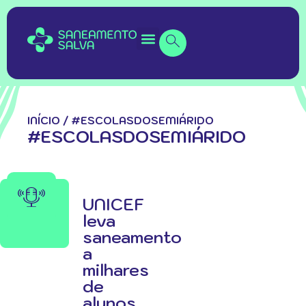
INÍCIO
/
#ESCOLASDOSEMIÁRIDO
#ESCOLASDOSEMIÁRIDO
UNICEF
leva
saneamento
a
milhares
de
alunos