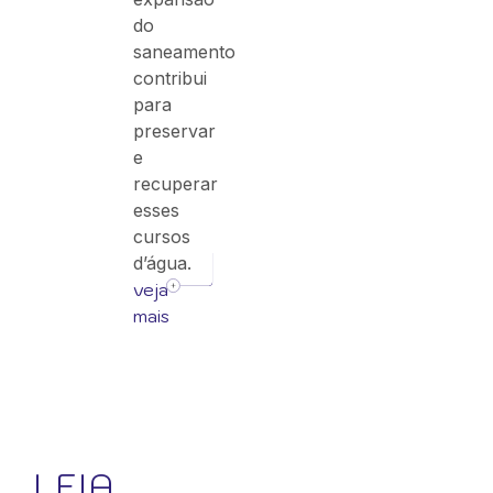
do
saneamento
contribui
para
preservar
e
recuperar
esses
cursos
d’água.
veja
mais
LEIA