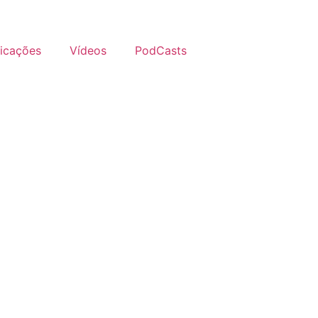
licações
Vídeos
PodCasts