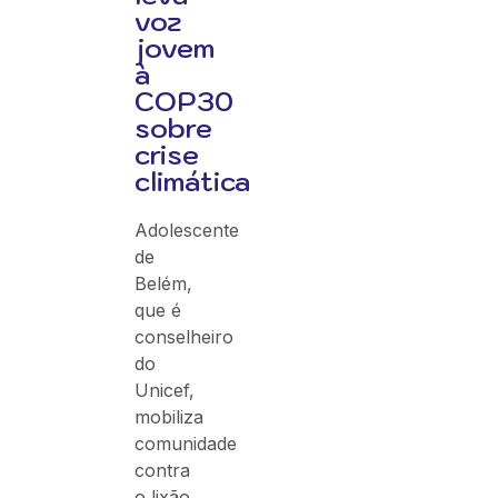
voz
jovem
à
COP30
sobre
crise
climática
Adolescente
de
Belém,
que é
conselheiro
do
Unicef,
mobiliza
comunidade
contra
o lixão