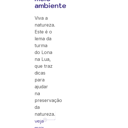
ambiente
Viva a
natureza.
Este é o
lema da
turma
do Lona
na Lua,
que traz
dicas
para
ajudar
na
preservação
da
natureza.
veja
mais