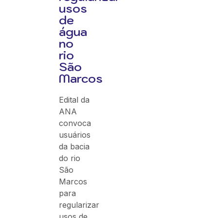
usos
de
água
no
rio
São
Marcos
Edital da
ANA
convoca
usuários
da bacia
do rio
São
Marcos
para
regularizar
usos de