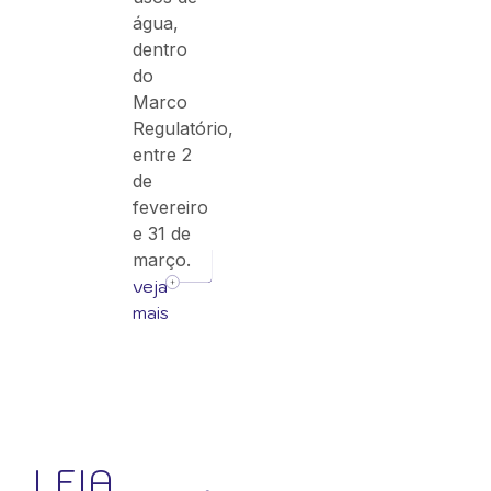
água,
dentro
do
Marco
Regulatório,
entre 2
de
fevereiro
e 31 de
março.
veja
mais
LEIA