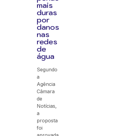
mais
duras
por
danos
nas
redes
de
água
Segundo
a
Agência
Câmara
de
Notícias,
a
proposta
foi
aprovada