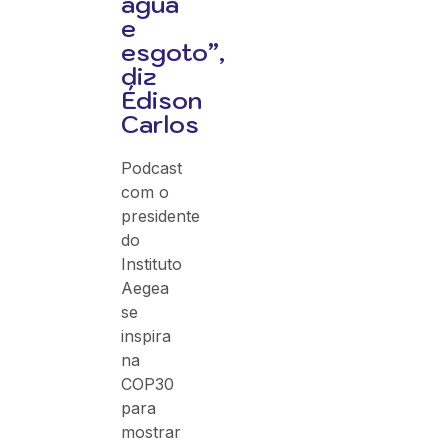
água
e
esgoto”,
diz
Édison
Carlos
Podcast
com o
presidente
do
Instituto
Aegea
se
inspira
na
COP30
para
mostrar