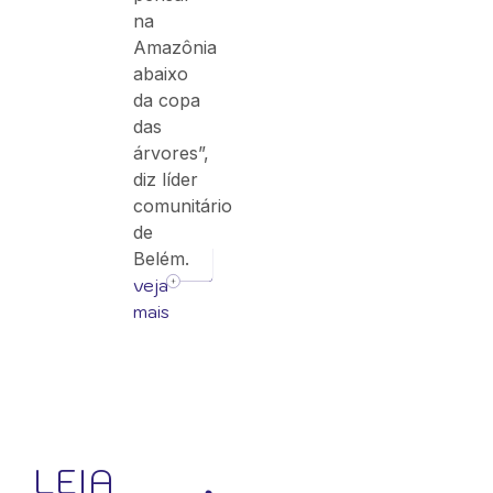
na
Amazônia
abaixo
da copa
das
árvores”,
diz líder
comunitário
de
Belém.
veja
mais
LEIA