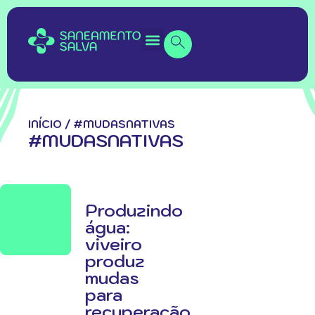
INÍCIO
/
#MUDASNATIVAS
#MUDASNATIVAS
Produzindo
água:
viveiro
produz
mudas
para
recuperação