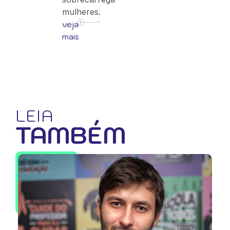
mulheres.
veja
mais
LEIA
TAMBÉM