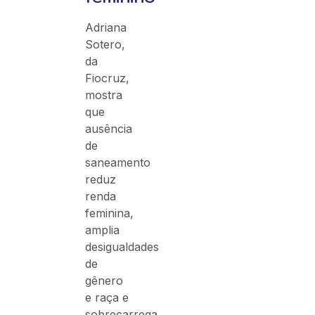
Adriana
Sotero,
da
Fiocruz,
mostra
que
ausência
de
saneamento
reduz
renda
feminina,
amplia
desigualdades
de
gênero
e raça e
sobrecarrega