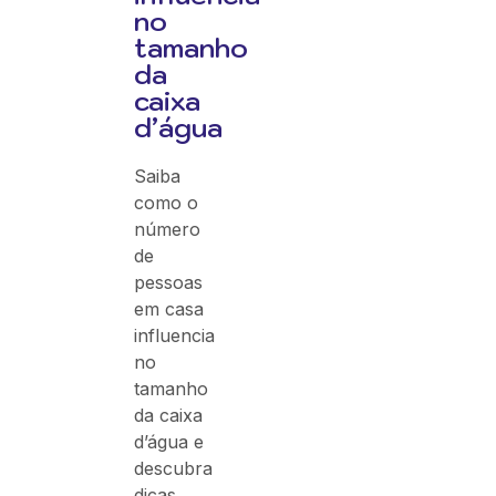
no
tamanho
da
caixa
d’água
Saiba
como o
número
de
pessoas
em casa
influencia
no
tamanho
da caixa
d’água e
descubra
dicas