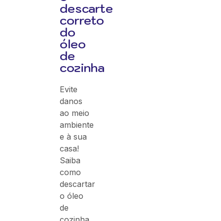
descarte
correto
do
óleo
de
cozinha
Evite
danos
ao meio
ambiente
e à sua
casa!
Saiba
como
descartar
o óleo
de
cozinha