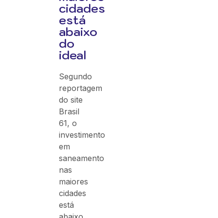
cidades
está
abaixo
do
ideal
Segundo
reportagem
do site
Brasil
61, o
investimento
em
saneamento
nas
maiores
cidades
está
abaixo