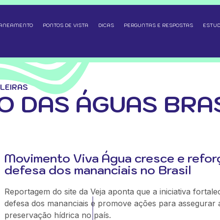
SANEAMENTO
PONTOS DE VISTA
DICAS
PERGUNTAS E RESPOSTAS
ESTUD
LEIRAS
 DAS ÁGUAS BRAS
Movimento Viva Água cresce e refor
defesa dos mananciais no Brasil
Reportagem do site da Veja aponta que a iniciativa fortale
defesa dos mananciais e promove ações para assegurar 
preservação hídrica no país.