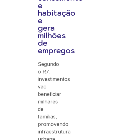
e
habitação
e
gera
milhões
de
empregos
Segundo
o R7,
investimentos
vão
beneficiar
milhares
de
famílias,
promovendo
infraestrutura
urbana