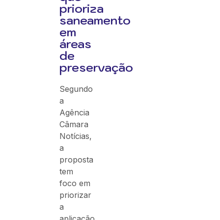
prioriza
saneamento
em
áreas
de
preservação
Segundo
a
Agência
Câmara
Notícias,
a
proposta
tem
foco em
priorizar
a
aplicação