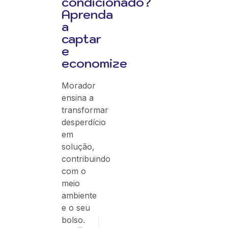
condicionado?
Aprenda
a
captar
e
economize
Morador
ensina a
transformar
desperdício
em
solução,
contribuindo
com o
meio
ambiente
e o seu
bolso.