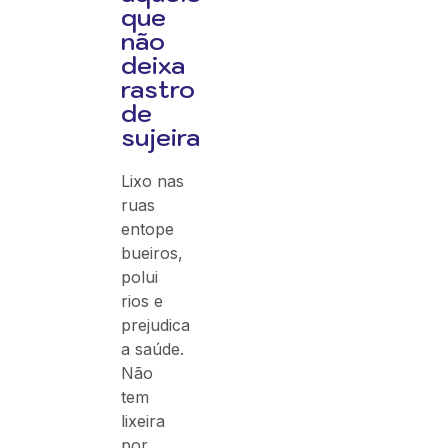
que
não
deixa
rastro
de
sujeira
Lixo nas
ruas
entope
bueiros,
polui
rios e
prejudica
a saúde.
Não
tem
lixeira
por