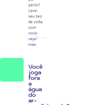
perto?
Leve
seu lixo
de volta
com
você.
veja
mais
Você
joga
fora
a
água
do
ar-