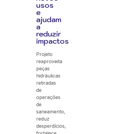
usos
e
ajudam
a
reduzir
impactos
Projeto
reaproveita
peças
hidráulicas
retiradas
de
operações
de
saneamento,
reduz
desperdícios,
fortalece