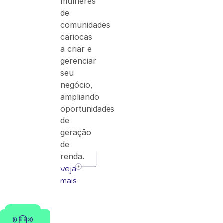
mulheres
de
comunidades
cariocas
a criar e
gerenciar
seu
negócio,
ampliando
oportunidades
de
geração
de
renda.
veja
mais