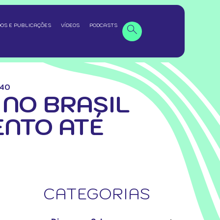
OS E PUBLICAÇÕES
VÍDEOS
PODCASTS
040
 NO BRASIL
ENTO ATÉ
CATEGORIAS