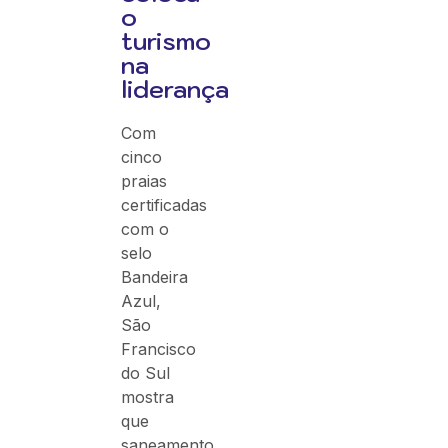
o
turismo
na
liderança
Com
cinco
praias
certificadas
com o
selo
Bandeira
Azul,
São
Francisco
do Sul
mostra
que
saneamento