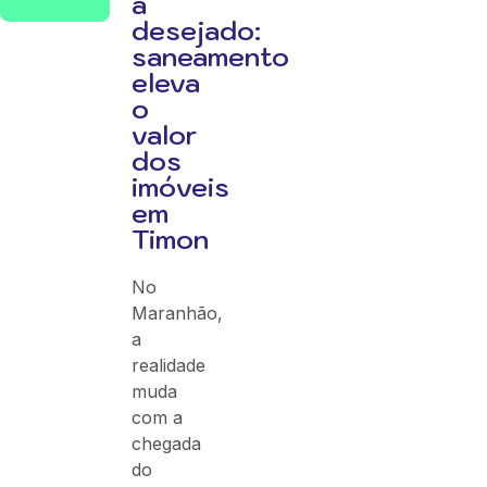
a
desejado:
saneamento
eleva
o
valor
dos
imóveis
em
Timon
No
Maranhão,
a
realidade
muda
com a
chegada
do