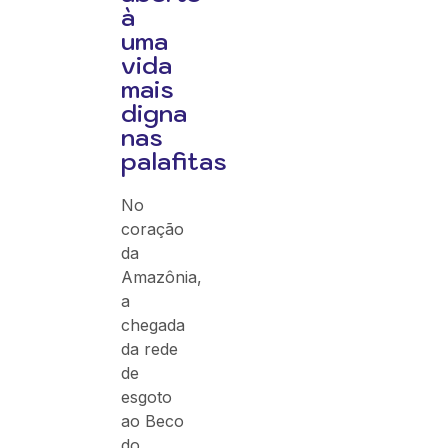
à
uma
vida
mais
digna
nas
palafitas
No
coração
da
Amazônia,
a
chegada
da rede
de
esgoto
ao Beco
do