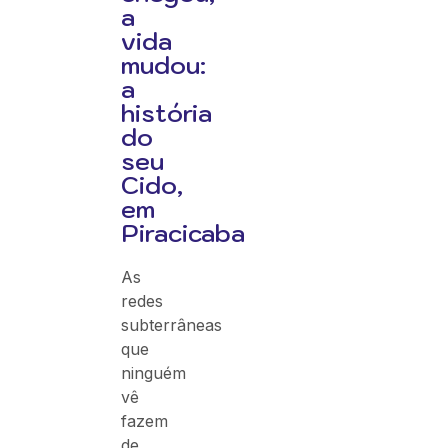
a
vida
mudou:
a
história
do
seu
Cido,
em
Piracicaba
As
redes
subterrâneas
que
ninguém
vê
fazem
de