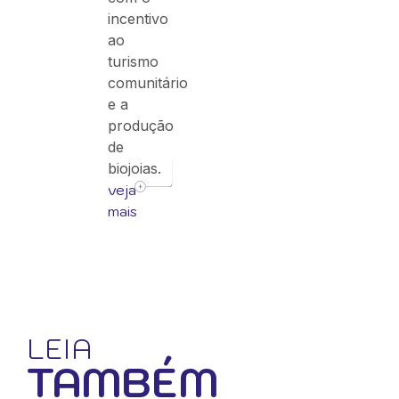
incentivo
ao
turismo
comunitário
e a
produção
de
biojoias.
veja
mais
LEIA
TAMBÉM