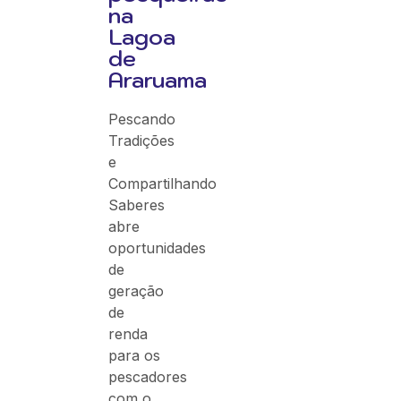
na
Lagoa
de
Araruama
Pescando
Tradições
e
Compartilhando
Saberes
abre
oportunidades
de
geração
de
renda
para os
pescadores
com o