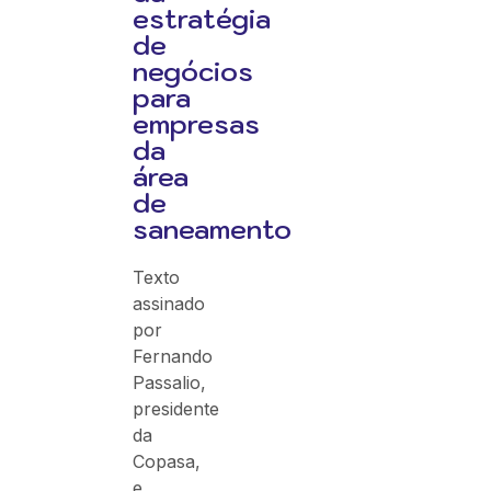
estratégia
de
negócios
para
empresas
da
área
de
saneamento
Texto
assinado
por
Fernando
Passalio,
presidente
da
Copasa,
e