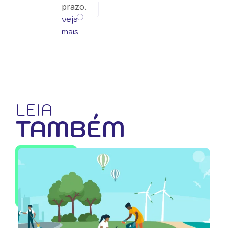
prazo.
veja
mais
LEIA
TAMBÉM