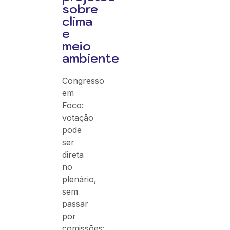
sobre
clima
e
meio
ambiente
Congresso
em
Foco:
votação
pode
ser
direta
no
plenário,
sem
passar
por
comissões;