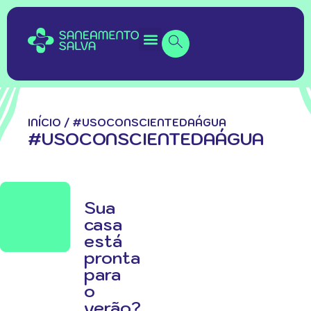
INÍCIO
/
#USOCONSCIENTEDAÁGUA
#USOCONSCIENTEDAÁGUA
Sua
casa
está
pronta
para
o
verão?