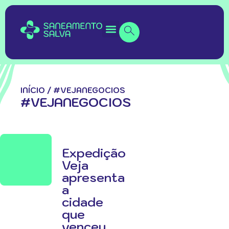
INÍCIO
/
#VEJANEGOCIOS
#VEJANEGOCIOS
Expedição
Veja
apresenta
a
cidade
que
venceu