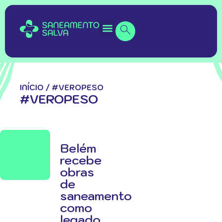
INÍCIO
/
#VEROPESO
#VEROPESO
Belém
recebe
obras
de
saneamento
como
legado