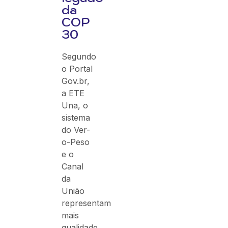
da
COP
30
Segundo
o Portal
Gov.br,
a ETE
Una, o
sistema
do Ver-
o-Peso
e o
Canal
da
União
representam
mais
qualidade