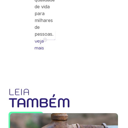
de vida
para
milhares
de
pessoas.
veja
mais
LEIA
TAMBÉM