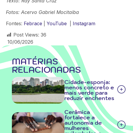
Texto: Ray Santa Cruz
Fotos:
Acervo Gabriel
Mocitaiba
Fontes:
Febrace
|
YouTube
|
Instagram
Post Views:
36
10/06/2026
MATÉRIAS
RELACIONADAS
Cidade-esponja:
menos concreto e
mais verde para
reduzir enchentes
Cerâmica
fortalece a
autonomia de
mulheres