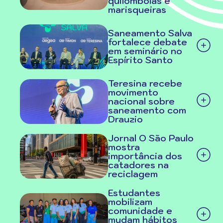
quilombolas e
marisqueiras
Saneamento Salva
fortalece debate
em seminário no
Espírito Santo
Teresina recebe
movimento
nacional sobre
saneamento com
Drauzio
Jornal O São Paulo
mostra
importância dos
catadores na
reciclagem
Estudantes
mobilizam
comunidade e
mudam hábitos