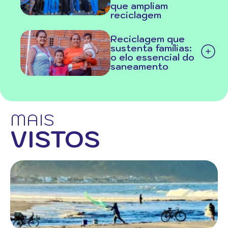
que ampliam
reciclagem
Reciclagem que
sustenta famílias:
o elo essencial do
saneamento
MAIS
VISTOS