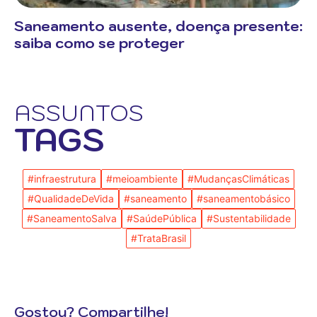
Saneamento ausente, doença presente:
saiba como se proteger
ASSUNTOS
TAGS
#infraestrutura
#meioambiente
#MudançasClimáticas
#QualidadeDeVida
#saneamento
#saneamentobásico
#SaneamentoSalva
#SaúdePública
#Sustentabilidade
#TrataBrasil
Gostou? Compartilhe!