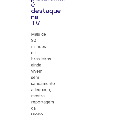
é
destaque
na
TV
Mais de
90
milhões
de
brasileiros
ainda
vivem
sem
saneamento
adequado,
mostra
reportagem
da
Globo