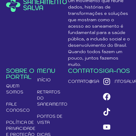
Um movimento que reúne
dados, histórias de
transformações e soluções
que mostram como o
acesso ao saneamento é
fundamental para a saúde
pública, a inclusão social e o
desenvolvimento do Brasil.
Quando todos fazem um
pouco, juntos fazemos
muito.
SOBRE O
MENU
CONTATO
SIGA-NOS
PORTAL
INÍCIO
CONTATO@SANEAMENTOSALVA
QUEM
SOMOS
RETRATOS
DO
FALE
SANEAMENTO
CONOSCO
PONTOS DE
POLÍTICA DE
VISTA
PRIVACIDADE
E PROTEÇÃO
DICAS