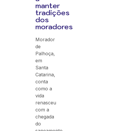
manter
tradições
dos
moradores
Morador
de
Palhoça,
em
Santa
Catarina,
conta
como a
vida
renasceu
com a
chegada
do
saneamento.