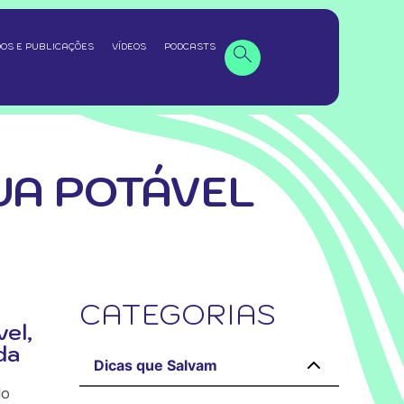
OS E PUBLICAÇÕES
VÍDEOS
PODCASTS
UA POTÁVEL
CATEGORIAS
vel,
da
Dicas que Salvam
do