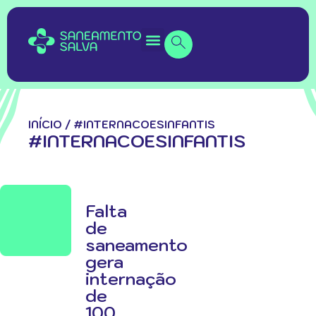
INÍCIO
/
#INTERNACOESINFANTIS
#INTERNACOESINFANTIS
Falta
de
saneamento
gera
internação
de
100