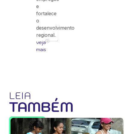
e
fortalece
o
desenvolvimento
regional.
veja
mais
LEIA
TAMBÉM