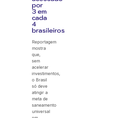
por
3 em
cada
4
brasileiros
Reportagem
mostra
que,
sem
acelerar
investimentos,
o Brasil
só deve
atingir a
meta de
saneamento
universal
em