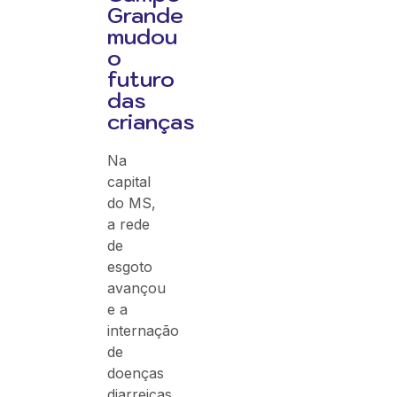
Grande
mudou
o
futuro
das
crianças
Na
capital
do MS,
a rede
de
esgoto
avançou
e a
internação
de
doenças
diarreicas