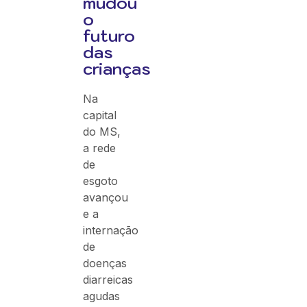
mudou
o
futuro
das
crianças
Na
capital
do MS,
a rede
de
esgoto
avançou
e a
internação
de
doenças
diarreicas
agudas