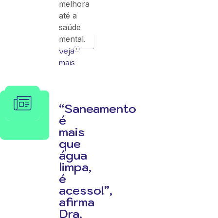
melhora
até a
saúde
mental.
veja
mais
“Saneamento
é
mais
que
água
limpa,
é
acesso!”,
afirma
Dra.