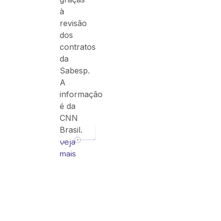
à
revisão
dos
contratos
da
Sabesp.
A
informação
é da
CNN
Brasil.
veja
mais