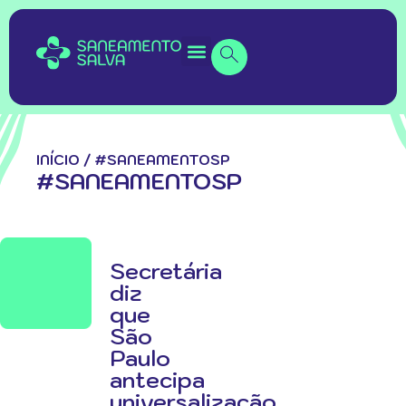
INÍCIO
/
#SANEAMENTOSP
#SANEAMENTOSP
Secretária
diz
que
São
Paulo
antecipa
universalização