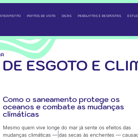
SANEAMENTO
PONTOS DE VISTA
DICAS
PERGUNTAS E RESPOSTAS
ESTUD
MA
DE ESGOTO E CLI
Como o saneamento protege os
oceanos e combate as mudanças
climáticas
Mesmo quem vive longe do mar já sente os efeitos das
mudanças climáticas — das secas às enchentes — causa